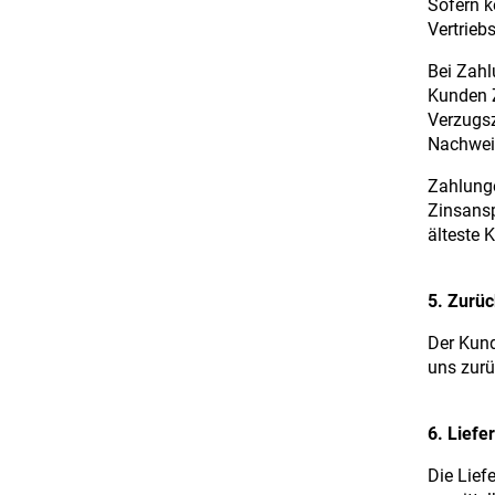
Sofern k
Vertrieb
Bei Zahl
Kunden Z
Verzugsz
Nachweis
Zahlung
Zinsansp
älteste 
5. Zurü
Der Kun
uns zurüc
6. Liefer
Die Lief