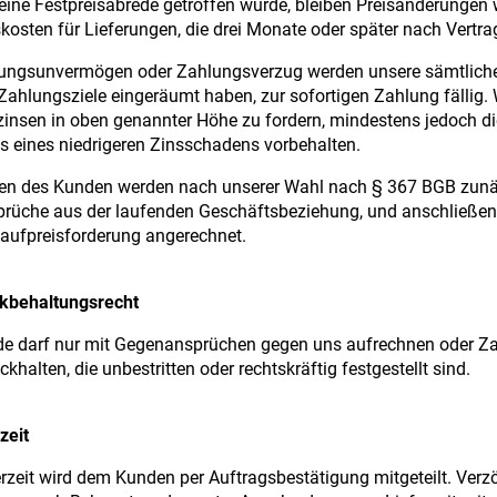
eine Festpreisabrede getroffen wurde, bleiben Preisänderungen 
skosten für Lieferungen, die drei Monate oder später nach Vertr
ungsunvermögen oder Zahlungsverzug werden unsere sämtlichen 
ahlungsziele eingeräumt haben, zur sofortigen Zahlung fällig. 
insen in oben genannter Höhe zu fordern, mindestens jedoch di
 eines niedrigeren Zinsschadens vorbehalten.
en des Kunden werden nach unserer Wahl nach § 367 BGB zunäc
rüche aus der laufenden Geschäftsbeziehung, und anschließend,
Kaufpreisforderung angerechnet.
ckbehaltungsrecht
de darf nur mit Gegenansprüchen gegen uns aufrechnen oder 
khalten, die unbestritten oder rechtskräftig festgestellt sind.
zeit
erzeit wird dem Kunden per Auftragsbestätigung mitgeteilt. Ver