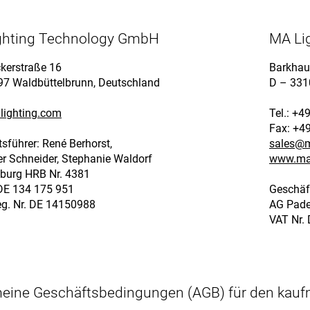
ghting Technology GmbH
MA Li
kerstraße 16
Barkhau
97 Waldbüttelbrunn, Deutschland
D – 331
ighting.com
Tel.: +4
Fax: +4
sführer: René Berhorst,
sales
@m
r Schneider, Stephanie Waldorf
www.mal
burg HRB Nr. 4381
 DE 134 175 951
Geschäf
g. Nr. DE 14150988
AG Pade
VAT Nr.
meine Geschäftsbedingungen (AGB) für den kau