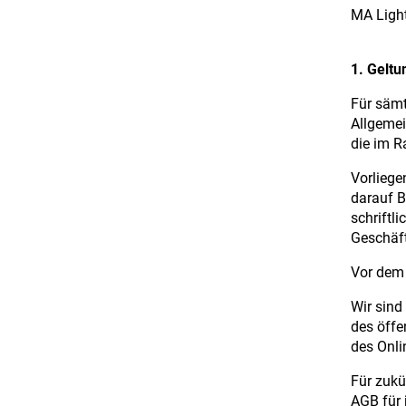
MA Light
1. Geltu
Für sämt
Allgemei
die im R
Vorliege
darauf B
schriftl
Geschäft
Vor dem 
Wir sind
des öffe
des Onli
Für zukü
AGB für 