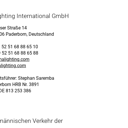
ghting International GmbH
ser Straße 14
06 Paderborn, Deutschland
9 52 51 68 88 65 10
9 52 51 68 88 65 88
alighting.com
ighting.com
tsführer: Stephan Saremba
rborn HRB Nr. 3891
 DE 813 253 386
fmännischen Verkehr der