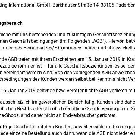
ing International GmbH, Barkhauser Straße 14, 33106 Paderbo
ngsbereich
liche mit uns bestehenden und zukünftigen Geschäftsbeziehunge
nen Geschäftsbedingungen (im Folgenden „AGB“). Hiervon betr
ahmen des Fernabsatzes/E-Commerce initiiert und abgewickelt 
nde AGB treten mit ihrem Erscheinen am 15. Januar 2019 in Kraf
ezug genommen ist – für alle Geschäftsbeziehungen; es sei d
ich vereinbart worden sind. Von den vorliegenden AGB abweich
sbedingungen des Kunden werden selbst bei Kenntnis nicht Vert
15. Januar 2019 geltende bzw. veröffentlichte AGB verlieren mit
 ausschließlich im gewerblichen Bereich tätig. Kunden sind dahe
ntlichen Rechts oder öffentlich-rechtliche Sondervermögen im S
ne-Shops, sind daher nicht an Endverbraucher gerichtet.
nftige Geschäfte mit dem Kunden, soweit es sich um Rechtsgesc
jede einzelne Bestellung auch dann, wenn die AGB nicht jeder e