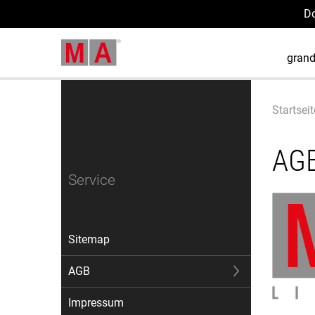
D
gran
Startseit
AG
Service
Sitemap
AGB
Impressum