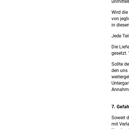
unmittel
Wird die
von jegl
in diese
Jede Tei
Die Lief
gesetzt. 
Sollte d
den uns 
weiterge
Untergan
Annahme-
7. Gefa
Soweit d
mit Verl