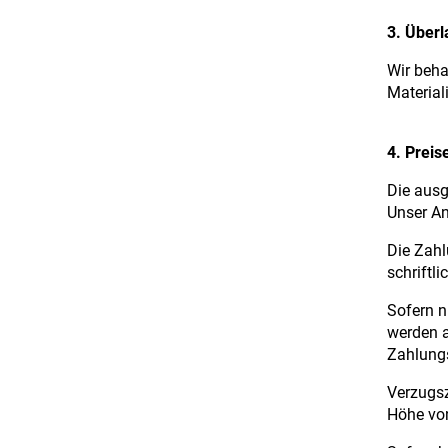
3. Überl
Wir beh
Material
4. Prei
Die ausg
Unser An
Die Zahl
schriftl
Sofern n
werden 
Zahlungs
Verzugsz
Höhe von