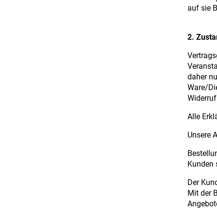
auf sie
2. Zust
Vertrags
Veransta
daher nu
Ware/Die
Widerruf
Alle Erk
Unsere A
Bestellu
Kunden s
Der Kund
Mit der 
Angebote