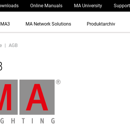
ownloads
Online Manuals
MA University
Support
dMA3
MA Network Solutions
Produktarchiv
e
AGB
B