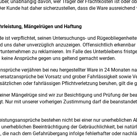
ber, unabhängig davon, wer Träger der Frachtkosten ist oder o
 Der Kunde hat daher sicherzustellen, dass die Ware ausreichend v
hrleistung, Mängelrügen und Haftung
e ist verpflichtet, seinen Untersuchungs- und Rügeobliegenh
d uns daher unverzüglich anzuzeigen. Offensichtlich erkennba
tunternehmen zu reklamieren. Im Falle des Unterbleibens frist
 keine Ansprüche gegen uns geltend gemacht werden.
sprüche verjähren bei neu hergestellter Ware in 24 Monaten n
rsatzansprüche bei Vorsatz und grober Fahrlässigkeit sowie Ve
rsätzlichen oder fahrlässigen Pflichtverletzung beruhen, gilt die 
 einer Mängelrüge sind wir zur Besichtigung und Prüfung der 
gt. Nur mit unserer vorherigen Zustimmung darf die beanstande
istungsansprüche bestehen nicht bei einer nur unerheblichen A
r unerheblichen Beeinträchtigung der Gebräuchlichkeit, bei natü
 die nach dem Gefahrübergang infolge fehlerhafter oder nach