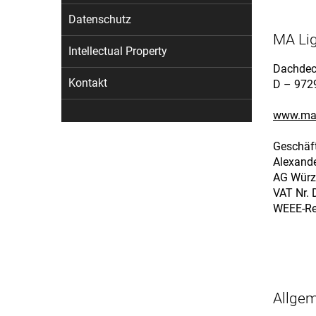
Datenschutz
MA Li
Intellectual Property
Dachdec
Kontakt
D – 972
www.mal
Geschäft
Alexande
AG Würz
VAT Nr.
WEEE-Re
Allge