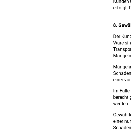
Kunden ü
erfolgt.
8. Gewä
Der Kund
Ware sin
Transpor
Mängeln
Mängelan
Schadene
einer vo
Im Falle
berechti
werden.
Gewährle
einer nu
Schäden,