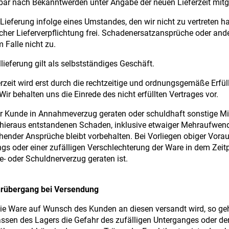
bar nach Bekanntwerden unter Angabe der neuen Lieferzeit mitge
 Lieferung infolge eines Umstandes, den wir nicht zu vertreten h
icher Lieferverpflichtung frei. Schadenersatzansprüche oder 
m Falle nicht zu.
llieferung gilt als selbstständiges Geschäft.
erzeit wird erst durch die rechtzeitige und ordnungsgemäße Erf
Wir behalten uns die Einrede des nicht erfüllten Vertrages vor.
er Kunde in Annahmeverzug geraten oder schuldhaft sonstige Mitw
hieraus entstandenen Schaden, inklusive etwaiger Mehraufwen
hender Ansprüche bleibt vorbehalten. Bei Vorliegen obiger Vora
gs oder einer zufälligen Verschlechterung der Ware in dem Zeit
 oder Schuldnerverzug geraten ist.
hrübergang bei Versendung
ie Ware auf Wunsch des Kunden an diesen versandt wird, so ge
assen des Lagers die Gefahr des zufälligen Unterganges oder de