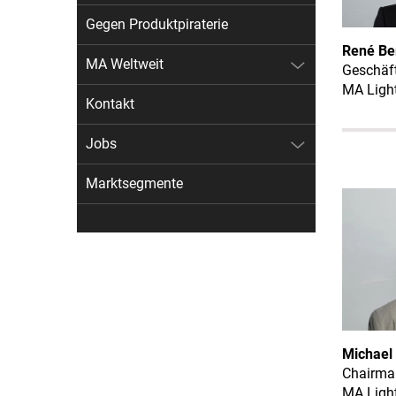
Gegen Produktpiraterie
René Be
MA Weltweit
Geschäft
MA Ligh
Kontakt
Jobs
Marktsegmente
Michael
Chairma
MA Ligh