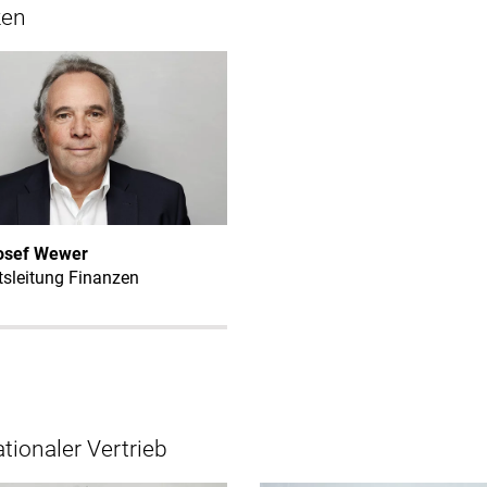
zen
osef Wewer
sleitung Finanzen
ationaler Vertrieb