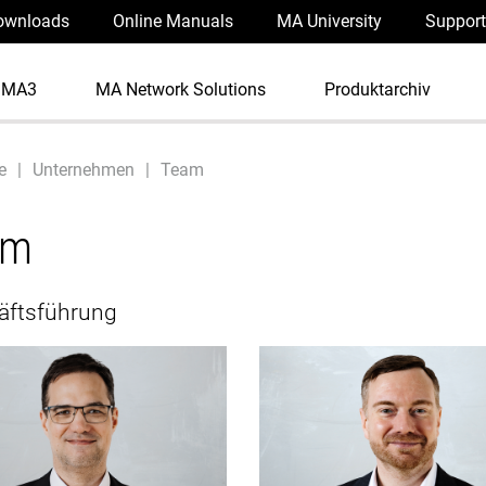
ownloads
Online Manuals
MA University
Support
dMA3
MA Network Solutions
Produktarchiv
e
Unternehmen
Team
am
äftsführung