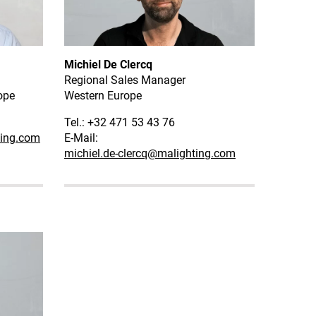
Michiel De Clercq
Regional Sales Manager
ope
Western Europe
Tel.: +32 471 53 43 76
ing.com
E-Mail:
michiel.de-clercq
@malighting.com