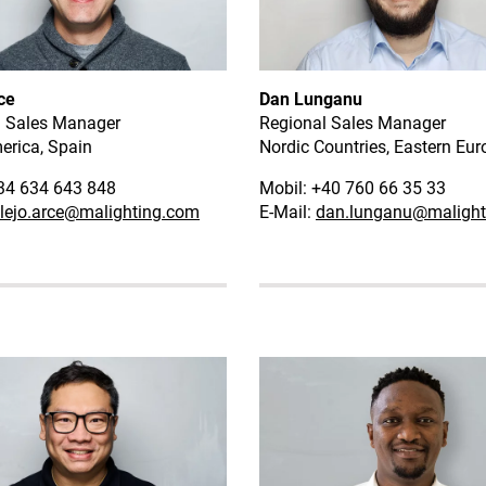
ce
Dan Lunganu
l Sales Manager
Regional Sales Manager
erica, Spain
Nordic Countries, Eastern Eur
+34 634 643 848
Mobil: +40 760 66 35 33
lejo.arce
@malighting.com
E-Mail:
dan.lunganu
@malight