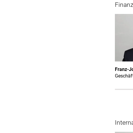
Finan
Franz-J
Geschäft
Intern