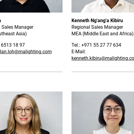
h
Kenneth Ng'ang'a Kibiru
l Sales Manager
Regional Sales Manager
theast Asia)
MEA (Middle East and Africa)
5 6513 18 97
Tel.: +971 55 27 77 634
lan.loh
@malighting.com
E-Mail:
kenneth.kibiru
@malighting.c