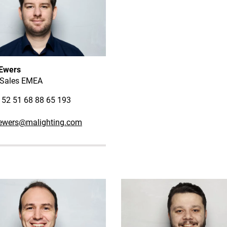
Ewers
 Sales EMEA
9 52 51 68 88 65 193
ewers
@malighting.com