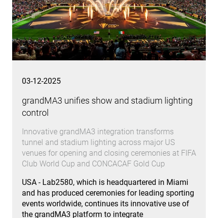
03-12-2025
grandMA3 unifies show and stadium lighting
control
Innovative grandMA3 integration transforms
tunnel and stadium lighting across major US
venues for opening and closing ceremonies at FIFA
Club World Cup and CONCACAF Gold Cup
USA - Lab2580, which is headquartered in Miami
and has produced ceremonies for leading sporting
events worldwide, continues its innovative use of
the grandMA3 platform to integrate