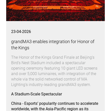
23-04-2026
grandMA3 enables integration for Honor of
the Kings
The Honor of the Kings Grand Finale at Beijing’s
Bird’s Nest Stadium included a spectacular
opening ceremony featuring 10 giant LED screens
and over 5,000 luminaires, with integration of the
whole via the solid networked control of MA
Lighting’s industry-leading grandMA3 system.
A Stadium-Scale Spectacular
China - Esports’ popularity continues to accelerate
worldwide, with the Asia-Pacific region as its