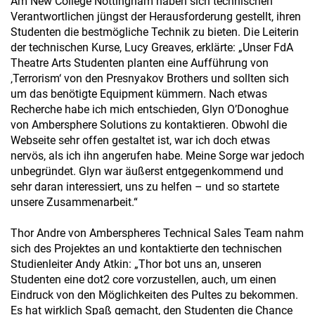
Am New College Nottingham haben sich technischen
Verantwortlichen jüngst der Herausforderung gestellt, ihren
Studenten die bestmögliche Technik zu bieten. Die Leiterin
der technischen Kurse, Lucy Greaves, erklärte: „Unser FdA
Theatre Arts Studenten planten eine Aufführung von
‚Terrorism‘ von den Presnyakov Brothers und sollten sich
um das benötigte Equipment kümmern. Nach etwas
Recherche habe ich mich entschieden, Glyn O’Donoghue
von Ambersphere Solutions zu kontaktieren. Obwohl die
Webseite sehr offen gestaltet ist, war ich doch etwas
nervös, als ich ihn angerufen habe. Meine Sorge war jedoch
unbegründet. Glyn war äußerst entgegenkommend und
sehr daran interessiert, uns zu helfen – und so startete
unsere Zusammenarbeit.“
Thor Andre von Amberspheres Technical Sales Team nahm
sich des Projektes an und kontaktierte den technischen
Studienleiter Andy Atkin: „Thor bot uns an, unseren
Studenten eine dot2 core vorzustellen, auch, um einen
Eindruck von den Möglichkeiten des Pultes zu bekommen.
Es hat wirklich Spaß gemacht, den Studenten die Chance