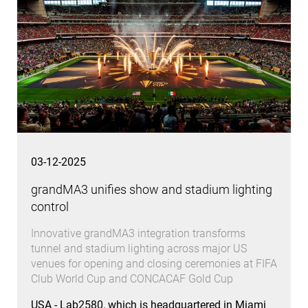
03-12-2025
grandMA3 unifies show and stadium lighting
control
Innovative grandMA3 integration transforms
tunnel and stadium lighting across major US
venues for opening and closing ceremonies at FIFA
Club World Cup and CONCACAF Gold Cup
USA - Lab2580, which is headquartered in Miami