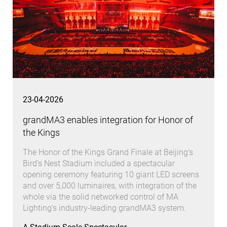
23-04-2026
grandMA3 enables integration for Honor of
the Kings
The Honor of the Kings Grand Finale at Beijing’s
Bird’s Nest Stadium included a spectacular
opening ceremony featuring 10 giant LED screens
and over 5,000 luminaires, with integration of the
whole via the solid networked control of MA
Lighting’s industry-leading grandMA3 system.