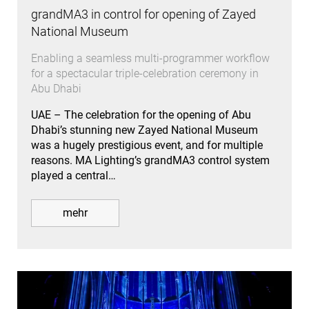
grandMA3 in control for opening of Zayed
National Museum
Enabling a seamless multi-programmer workflow
for a spectacular triple-celebration ceremony in
Abu Dhabi
UAE – The celebration for the opening of Abu
Dhabi’s stunning new Zayed National Museum
was a hugely prestigious event, and for multiple
reasons. MA Lighting’s grandMA3 control system
played a central…
mehr