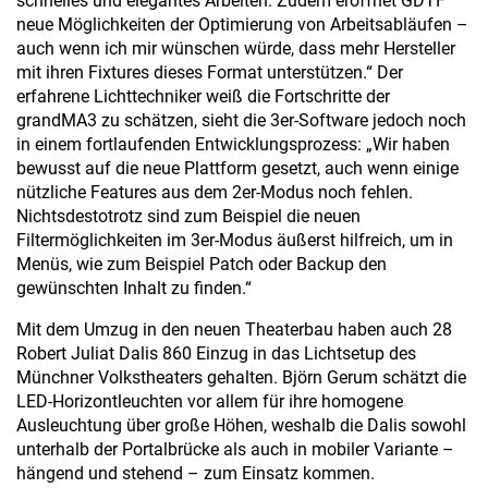
schnelles und elegantes Arbeiten. Zudem eröffnet GDTF
neue Möglichkeiten der Optimierung von Arbeitsabläufen –
auch wenn ich mir wünschen würde, dass mehr Hersteller
mit ihren Fixtures dieses Format unterstützen.“ Der
erfahrene Lichttechniker weiß die Fortschritte der
grandMA3 zu schätzen, sieht die 3er-Software jedoch noch
in einem fortlaufenden Entwicklungsprozess: „Wir haben
bewusst auf die neue Plattform gesetzt, auch wenn einige
nützliche Features aus dem 2er-Modus noch fehlen.
Nichtsdestotrotz sind zum Beispiel die neuen
Filtermöglichkeiten im 3er-Modus äußerst hilfreich, um in
Menüs, wie zum Beispiel Patch oder Backup den
gewünschten Inhalt zu finden.“
Mit dem Umzug in den neuen Theaterbau haben auch 28
Robert Juliat Dalis 860 Einzug in das Lichtsetup des
Münchner Volkstheaters gehalten. Björn Gerum schätzt die
LED-Horizontleuchten vor allem für ihre homogene
Ausleuchtung über große Höhen, weshalb die Dalis sowohl
unterhalb der Portalbrücke als auch in mobiler Variante –
hängend und stehend – zum Einsatz kommen.