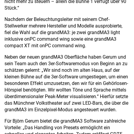
nicht mehr zu steuern – allein die Bühne 1 verfügt über 90
Stück.“
Nachdem der Beleuchtungsleiter mit seinem Chef-
Stellwerker mehrere Hersteller und Modelle ausprobierte,
fiel die Wahl auf die grandMA3: je zwei grandMA3 light
inklusive onPC command wing sowie eine grandMA3
compact XT mit onPC command wing.
Neben der neuen grandMA3 Oberfläche haben Gerum und
sein Team auch den 3er-Softwaremodus von Beginn an zu
schätzen gelernt: „Wir sind noch im alten Haus, auf der
kleinen Bühne auf die 3er-Software umgestiegen, um einen
besonderen Effekt umzusetzen, den wir für ein Gehörlosen-
Hörspiel benötigten. Wir wollten Töne und Sprache mittels
überdimensionaler Peak-Meter visualisieren.“ Hierfür setzte
das Münchner Volkstheater auf zwei LED-Bars, die über die
grandMA3 im Einzelpixel-Modus angesteuert wurden.
Für Björn Gerum bietet die grandMA3 Software zahlreiche
Vorteile: „Das Handling von Presets ermöglicht ein