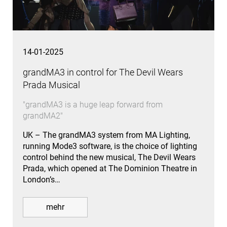
14-01-2025
grandMA3 in control for The Devil Wears
Prada Musical
"grandMA3 is a huge leap forward from
grandMA2"
UK – The grandMA3 system from MA Lighting,
running Mode3 software, is the choice of lighting
control behind the new musical, The Devil Wears
Prada, which opened at The Dominion Theatre in
London’s…
mehr