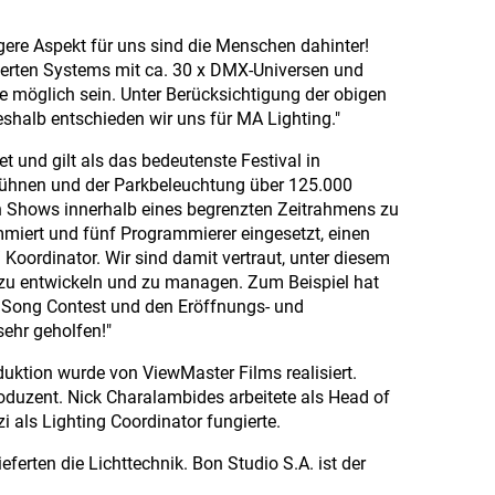
igere Aspekt für uns sind die Menschen dahinter!
erten Systems mit ca. 30 x DMX-Universen und
ie möglich sein. Unter Berücksichtigung der obigen
shalb entschieden wir uns für MA Lighting."
 und gilt als das bedeutenste Festival in
 Bühnen und der Parkbeleuchtung über 125.000
en Shows innerhalb eines begrenzten Zeitrahmens zu
mmiert und fünf Programmierer eingesetzt, einen
Koordinator. Wir sind damit vertraut, unter diesem
 zu entwickeln und zu managen. Zum Beispiel hat
 Song Contest und den Eröffnungs- und
ehr geholfen!"
duktion wurde von ViewMaster Films realisiert.
oduzent. Nick Charalambides arbeitete als Head of
 als Lighting Coordinator fungierte.
ferten die Lichttechnik. Bon Studio S.A. ist der