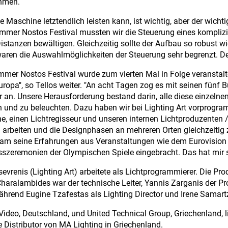
hmen.
e Maschine letztendlich leisten kann, ist wichtig, aber der wicht
mer Nostos Festival mussten wir die Steuerung eines komplizi
istanzen bewältigen. Gleichzeitig sollte der Aufbau so robust w
aren die Auswahlmöglichkeiten der Steuerung sehr begrenzt. De
mer Nostos Festival wurde zum vierten Mal in Folge veranstaltet
ropa", so Tellos weiter. "An acht Tagen zog es mit seinen fünf
 an. Unsere Herausforderung bestand darin, alle diese einzeln
n und zu beleuchten. Dazu haben wir bei Lighting Art vorprogra
e, einen Lichtregisseur und unseren internen Lichtproduzenten / 
 arbeiten und die Designphasen an mehreren Orten gleichzeitig
am seine Erfahrungen aus Veranstaltungen wie dem Eurovision
szeremonien der Olympischen Spiele eingebracht. Das hat mir s
evrenis (Lighting Art) arbeitete als Lichtprogrammierer. Die Pro
haralambides war der technische Leiter, Yannis Zarganis der Pr
ährend Eugine Tzafestas als Lighting Director und Irene Samartzi
ideo, Deutschland, und United Technical Group, Griechenland, lie
e Distributor von MA Lighting in Griechenland.