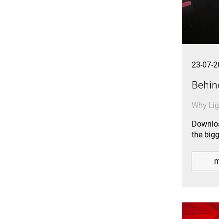
23-07-2
Behin
Why Lig
Downloa
the big
m