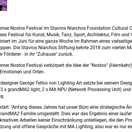
er Nostos Festival im Stavros Niarchos Foundation Cultural Cen
ses Festival für Kunst, Musik, Tanz, Sport, Architektur, Film un
niert im Juni für eine ganze Woche im Rahmen eines vielseitig
uppen. Die Stavros Niarchos Stiftung kehrte 2018 zum vierten Ma
r Förderer - in ihr "Zuhause" zurück.
er Nostos Festival verkörpert die Idee der "Nostos" (Heimkehr)
Emotionen und Orten.
tdesigner George Tellos von Lighting Art setzte bei seinem De
e, 3 x grandMA2 light, 2 x MA NPU (Network Processing Unit) un
g.
rklärt: "Anfang dieses Jahres hat unser Büro eine strategisch
grandMA2 Familie umgestellt. Dies war das Ergebnis einer laufe
kreativen Arbeiten keiner Einschränkung unterliegen, die den P
tzung und offene Gespräche mit MA Lighting, also war es nur ei