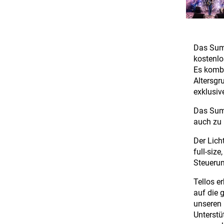
Das Summ
kostenlo
Es kombi
Altersgr
exklusive
Das Summ
auch zu 
Der Lich
full-siz
Steuerun
Tellos e
auf die 
unseren 
Unterstü