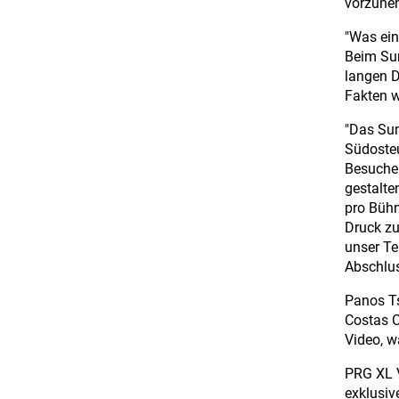
vorzune
"Was ein
Beim Sum
langen D
Fakten w
"Das Sum
Südosteu
Besucher
gestalte
pro Bühn
Druck zu
unser Te
Abschlus
Panos Ts
Costas C
Video, w
PRG XL V
exklusiv