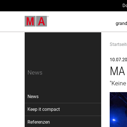
D
gran
Startseit
10.07.2
MA 
News
"Keine
News
Keep it compact
Referenzen