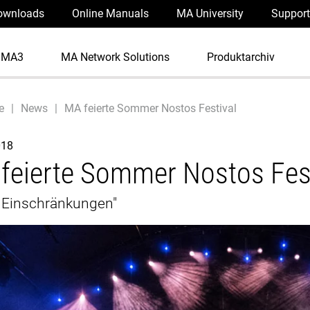
ownloads
Online Manuals
MA University
Support
dMA3
MA Network Solutions
Produktarchiv
e
News
MA feierte Sommer Nostos Festival
018
feierte Sommer Nostos Fest
 Einschränkungen"