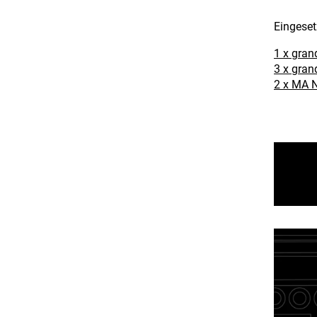
Eingeset
1 x gran
3 x gran
2 x MA N