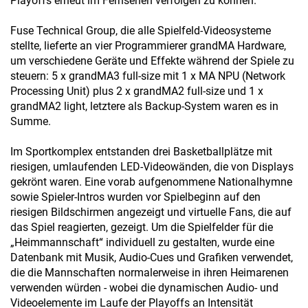
Playoffs erneut im Fernsehen verfolgen zu können.
Fuse Technical Group, die alle Spielfeld-Videosysteme
stellte, lieferte an vier Programmierer grandMA Hardware,
um verschiedene Geräte und Effekte während der Spiele zu
steuern: 5 x grandMA3 full-size mit 1 x MA NPU (Network
Processing Unit) plus 2 x grandMA2 full-size und 1 x
grandMA2 light, letztere als Backup-System waren es in
Summe.
Im Sportkomplex entstanden drei Basketballplätze mit
riesigen, umlaufenden LED-Videowänden, die von Displays
gekrönt waren. Eine vorab aufgenommene Nationalhymne
sowie Spieler-Intros wurden vor Spielbeginn auf den
riesigen Bildschirmen angezeigt und virtuelle Fans, die auf
das Spiel reagierten, gezeigt. Um die Spielfelder für die
„Heimmannschaft“ individuell zu gestalten, wurde eine
Datenbank mit Musik, Audio-Cues und Grafiken verwendet,
die die Mannschaften normalerweise in ihren Heimarenen
verwenden würden - wobei die dynamischen Audio- und
Videoelemente im Laufe der Playoffs an Intensität