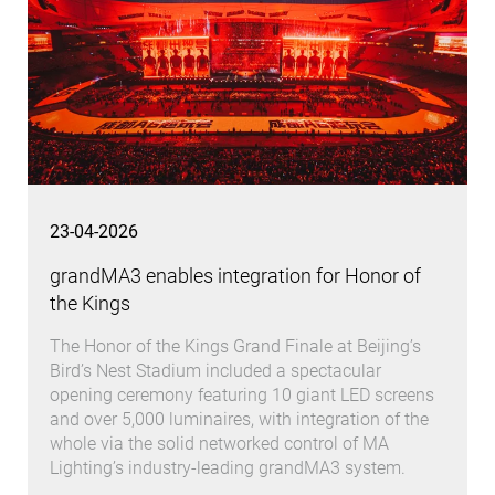
23-04-2026
grandMA3 enables integration for Honor of
the Kings
The Honor of the Kings Grand Finale at Beijing’s
Bird’s Nest Stadium included a spectacular
opening ceremony featuring 10 giant LED screens
and over 5,000 luminaires, with integration of the
whole via the solid networked control of MA
Lighting’s industry-leading grandMA3 system.