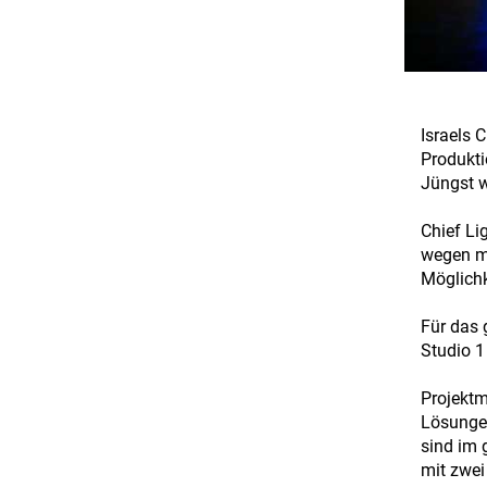
Israels 
Produkti
Jüngst w
Chief Li
wegen me
Möglichk
Für das 
Studio 1
Projektm
Lösungen
sind im 
mit zwei