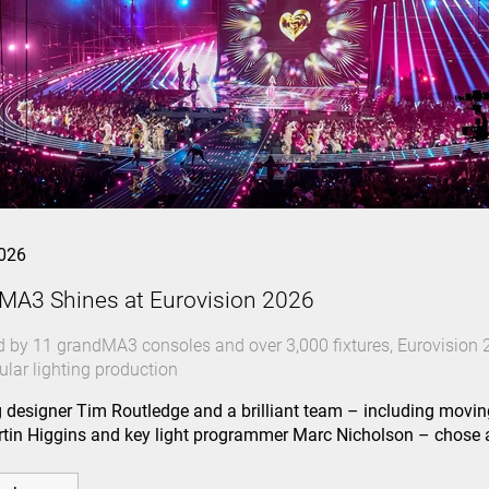
026
MA3 Shines at Eurovision 2026
 by 11 grandMA3 consoles and over 3,000 fixtures, Eurovision 2
ular lighting production
g designer Tim Routledge and a brilliant team – including movin
tin Higgins and key light programmer Marc Nicholson – chos