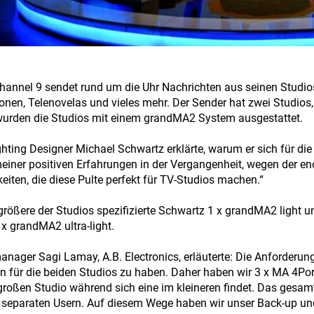
Channel 9 sendet rund um die Uhr Nachrichten aus seinen Studio
onen, Telenovelas und vieles mehr. Der Sender hat zwei Studios,
urden die Studios mit einem grandMA2 System ausgestattet.
ghting Designer Michael Schwartz erklärte, warum er sich für d
iner positiven Erfahrungen in der Vergangenheit, wegen der en
eiten, die diese Pulte perfekt für TV-Studios machen.“
größere der Studios spezifizierte Schwartz 1 x grandMA2 light
 x grandMA2 ultra-light.
anager Sagi Lamay, A.B. Electronics, erläuterte: Die Anforderu
 für die beiden Studios zu haben. Daher haben wir 3 x MA 4Por
großen Studio während sich eine im kleineren findet. Das gesam
 separaten Usern. Auf diesem Wege haben wir unser Back-up u