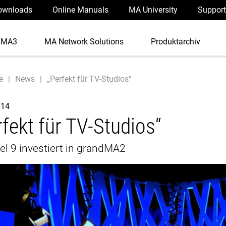
ownloads
Online Manuals
MA University
Support
dMA3
MA Network Solutions
Produktarchiv
e
News
„Perfekt für TV-Studios“
014
rfekt für TV-Studios“
l 9 investiert in grandMA2