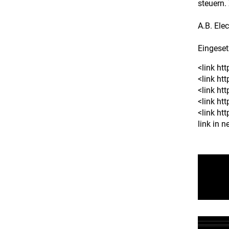
steuern.
A.B. Ele
Eingeset
<link ht
<link ht
<link ht
<link h
<link ht
link in