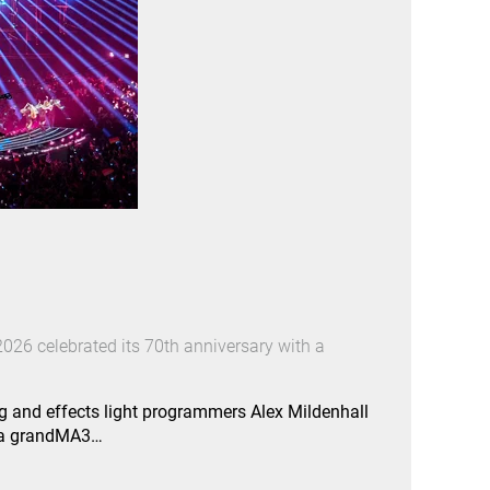
026 celebrated its 70th anniversary with a
g and effects light programmers Alex Mildenhall
e a grandMA3…