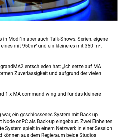
s in Modiʿin aber auch Talk-Shows, Serien, eigene
 eines mit 950m² und ein kleineres mit 350 m².
ie grandMA2 entschieden hat: „Ich setze auf MA
ormen Zuverlässigkeit und aufgrund der vielen
 und 1 x MA command wing und für das kleinere
ng war, ein geschlossenes System mit Back-up-
t Node onPC als Back-up eingebaut. Zwei Einheiten
te System spielt in einem Netzwerk in einer Session
nd können aus dem Regieraum beide Studios