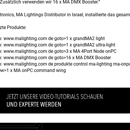
 Zusätzlich verwenden wir 16 x MA DMX Booster.”
ctronics, MA Lightings Distributor in Israel, installierte das gesa
zte Produkte:
tp: www.malighting.com de goto>1 x grandMA2 light
tp: www.malighting.com de goto>1 x grandMA2 ultra-light
tp: www.malighting.com de goto>3 x MA 4Port Node onPC
ttp: www.malighting.com de goto>16 x MA DMX Booster
tp: www.malighting.com de produkte control ma-lighting ma-on
 new>1 x MA onPC command wing