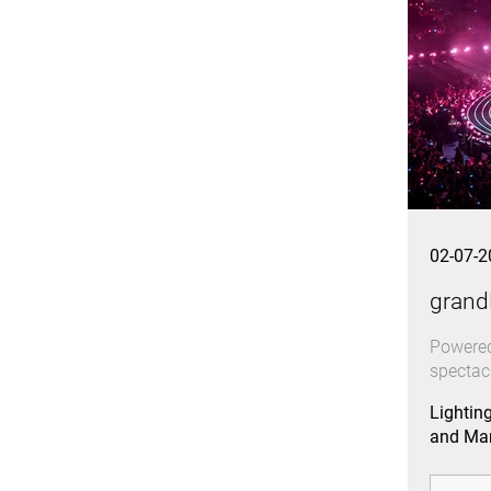
02-07-2
grand
Powered
spectac
Lightin
and Mar