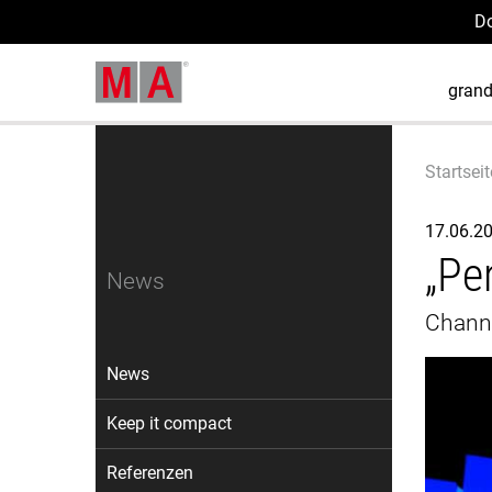
D
gran
Startseit
17.06.2
„Pe
News
Channe
News
Keep it compact
Referenzen