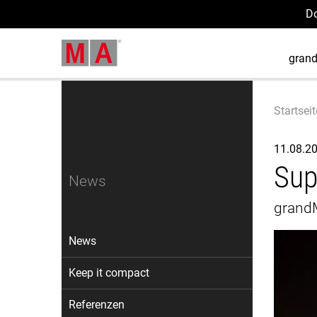
D
gran
Startseit
11.08.2
Sup
News
grandM
News
Keep it compact
Referenzen