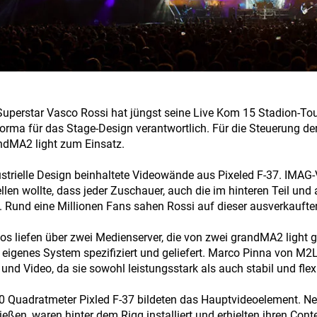
 Superstar Vasco Rossi hat jüngst seine Live Kom 15 Stadion-To
orma für das Stage-Design verantwortlich. Für die Steuerung d
ndMA2 light zum Einsatz.
strielle Design beinhaltete Videowände aus Pixeled F-37. IMAG-
ellen wollte, dass jeder Zuschauer, auch die im hinteren Teil un
n. Rund eine Millionen Fans sahen Rossi auf dieser ausverkaufte
eos liefen über zwei Medienserver, die von zwei grandMA2 light 
n eigenes System spezifiziert und geliefert. Marco Pinna von M2L
 und Video, da sie sowohl leistungsstark als auch stabil und flexi
 Quadratmeter Pixled F-37 bildeten das Hauptvideoelement. Neu
ließen, waren hinter dem Rigg installiert und erhielten ihren Co