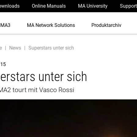
ownloads
Online Manuals
MA University
Support
dMA3
MA Network Solutions
Produktarchiv
e
News
Superstars unter sich
015
erstars unter sich
A2 tourt mit Vasco Rossi