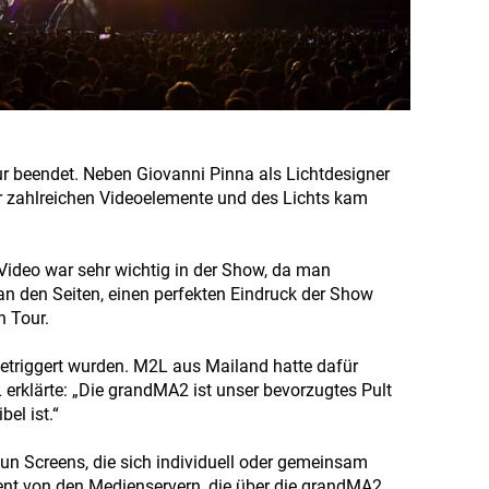
ur beendet. Neben Giovanni Pinna als Lichtdesigner
er zahlreichen Videoelemente und des Lichts kam
Video war sehr wichtig in der Show, da man
d an den Seiten, einen perfekten Eindruck der Show
n Tour.
getriggert wurden. M2L aus Mailand hatte dafür
 erklärte: „Die grandMA2 ist unser bevorzugtes Pult
bel ist.“
n Screens, die sich individuell oder gemeinsam
ntent von den Medienservern, die über die grandMA2