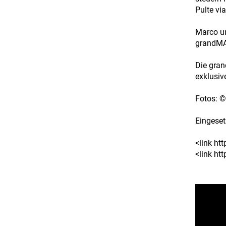
Pulte vi
Marco un
grandMA 
Die gran
exklusiv
Fotos: ©
Eingeset
<link ht
<link ht