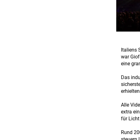
Italiens
war Giof
eine gra
Das indu
sicherst
erhielte
Alle Vid
extra ei
für Licht
Rund 200
steuern 