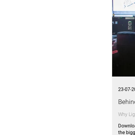
23-07-2
Behin
Why Lig
Downloa
the big