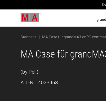
D
gran
Startseite
MA Case für grandMA3 onPC command
MA Case für grandM
(by Peli)
Art.-Nr.:
4023468