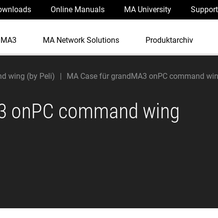
ownloads
Online Manuals
MA University
Support
dMA3
MA Network Solutions
Produktarchiv
 wing (by Peli)
MA Case für grandMA3 onPC command wi
A3 onPC command wing