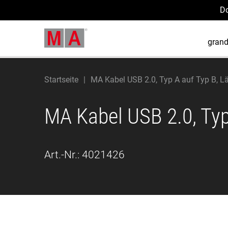
D
gran
Startseite
MA Kabel USB 2.0, Typ A auf Typ B, 
MA Kabel USB 2.0, Typ
Art.-Nr.:
4021426