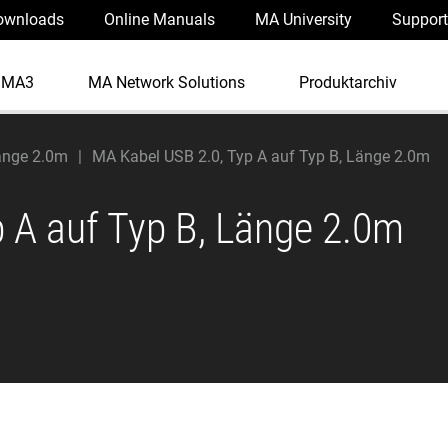
ownloads
Online Manuals
MA University
Support
dMA3
MA Network Solutions
Produktarchiv
Länge 2.0m
MA Kabel USB 2.0, Typ A auf Typ B, Länge 2.0m
 A auf Typ B, Länge 2.0m