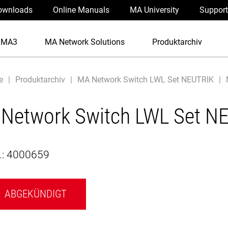
ownloads
Online Manuals
MA University
Support
dMA3
MA Network Solutions
Produktarchiv
e
Produktarchiv
MA Network Switch LWL Set NEUTRIK
Network Switch LWL Set N
.:
4000659
ABGEKÜNDIGT