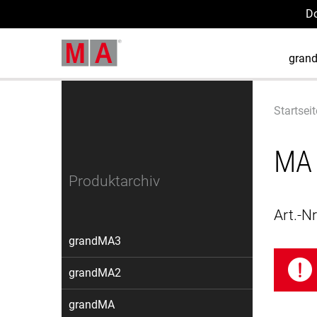
D
gran
Startseit
MA 
Produktarchiv
Art.-Nr
grandMA3
grandMA2
grandMA