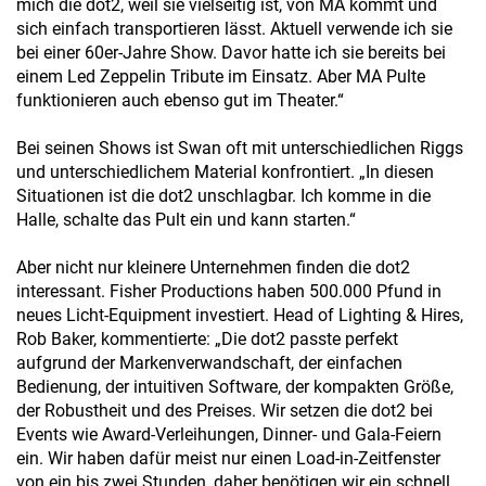
mich die dot2, weil sie vielseitig ist, von MA kommt und
sich einfach transportieren lässt. Aktuell verwende ich sie
bei einer 60er-Jahre Show. Davor hatte ich sie bereits bei
einem Led Zeppelin Tribute im Einsatz. Aber MA Pulte
funktionieren auch ebenso gut im Theater.“
Bei seinen Shows ist Swan oft mit unterschiedlichen Riggs
und unterschiedlichem Material konfrontiert. „In diesen
Situationen ist die dot2 unschlagbar. Ich komme in die
Halle, schalte das Pult ein und kann starten.“
Aber nicht nur kleinere Unternehmen finden die dot2
interessant. Fisher Productions haben 500.000 Pfund in
neues Licht-Equipment investiert. Head of Lighting & Hires,
Rob Baker, kommentierte: „Die dot2 passte perfekt
aufgrund der Markenverwandschaft, der einfachen
Bedienung, der intuitiven Software, der kompakten Größe,
der Robustheit und des Preises. Wir setzen die dot2 bei
Events wie Award-Verleihungen, Dinner- und Gala-Feiern
ein. Wir haben dafür meist nur einen Load-in-Zeitfenster
von ein bis zwei Stunden, daher benötigen wir ein schnell