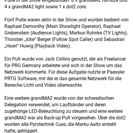
Pulte in die Show eingebunden: 8 x grandMA2 full-size und
4 x grandMA2 light sowie 1 x dot2 core.
Fünf Pulte waren aktiv in der Show und wurden bedient von
Raphael Demonthy (Main Showlight Operator), Raphael
Grebenstein (Audience Lights), Markus Ruhnke (TV Lights),
Thorsten „Icke“ Berger (Follow Spot Caller) und Sebastian
„Huwi“ Huwig (Playback Video).
Ein Pult wurde von Jack Collins genutzt, der als Freelancer
für PRG Germany arbeitete und sich in der Show um das
Netzwerk kümmerte. Für diese Aufgabe nutzte er Paessler
PRTG Software, mit der er das gesamte Netzwerk für die
Bereiche Licht und Video überwachte.
Eine weitere grandMA2 wurde von der schwedischen
Delegation verwendet, um Laufbänder und deren
zugehörige LED-Beleuchtung zu steuern und eine weitere
grandMA2 war als Back-up-Pult vorgesehen. Über die dot2
wurden alle Pyrotechnik Cues, die Marku Aalto erstellt
hatte, getriggert.