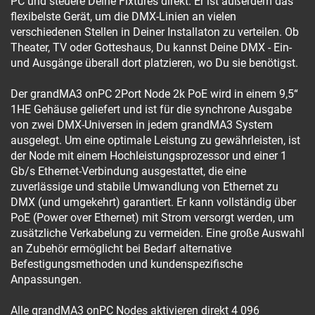
PC und steuere Deine Fixtures direkt. Er ist außerdem das
flexibelste Gerät, um die DMX-Linien an vielen
verschiedenen Stellen in Deiner Installaton zu verteilen. Ob
Theater, TV oder Gotteshaus, Du kannst Deine DMX - Ein-
und Ausgänge überall dort platzieren, wo Du sie benötigst.
Der grandMA3 onPC 2Port Node 2k PoE wird in einem 9,5“
1HE Gehäuse geliefert und ist für die synchrone Ausgabe
von zwei DMX-Universen in jedem grandMA3 System
ausgelegt. Um eine optimale Leistung zu gewährleisten, ist
der Node mit einem Hochleistungsprozessor und einer 1
Gb/s Ethernet-Verbindung ausgestattet, die eine
zuverlässige und stabile Umwandlung von Ethernet zu
DMX (und umgekehrt) garantiert. Er kann vollständig über
PoE (Power over Ethernet) mit Strom versorgt werden, um
zusätzliche Verkabelung zu vermeiden. Eine große Auswahl
an Zubehör ermöglicht bei Bedarf alternative
Befestigungsmethoden und kundenspezifische
Anpassungen.
Alle grandMA3 onPC Nodes aktivieren direkt 4 096