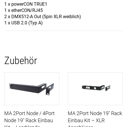
1 x powerCON TRUE1
1 x etherCON/RJ45
2 x DMX512-A Out (5pin XLR weiblich)
1 x USB 2.0 (Typ A)
Zubehör
MA 2Port Node / 4Port
MA 2Port Node 19" Rack
Node 19" Rack Einbau
Einbau Kit – XLR