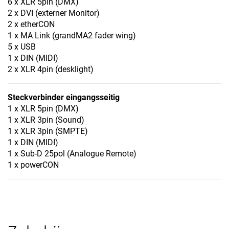
6 x XLR 5pin (DMX)
2 x DVI (externer Monitor)
2 x etherCON
1 x MA Link (grandMA2 fader wing)
5 x USB
1 x DIN (MIDI)
2 x XLR 4pin (desklight)
Steckverbinder eingangsseitig
1 x XLR 5pin (DMX)
1 x XLR 3pin (Sound)
1 x XLR 3pin (SMPTE)
1 x DIN (MIDI)
1 x Sub-D 25pol (Analogue Remote)
1 x powerCON